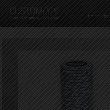
PRODUITS