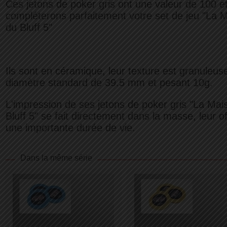
Ces jetons de poker gris ont une valeur de 100 e
compléterons parfaitement votre set de jeu "La 
du Bluff 5"
Ils sont en céramique, leur texture est granuleus
diamètre standard de 39.5 mm et pesant 10g.
L'impression de ses jetons de poker gris "La Mai
Bluff 5" se fait directement dans la masse, leur of
une importante durée de vie.
Dans la même série