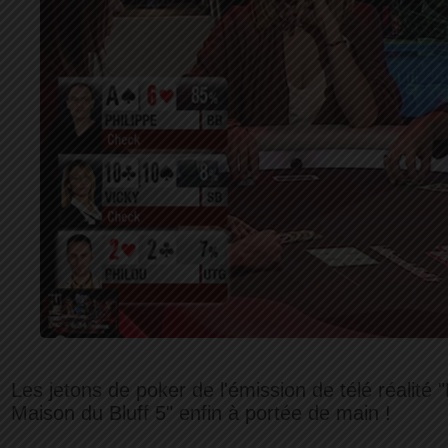
Les jetons de poker de l'émission de télé réalité 
Maison du Bluff 5" enfin à portée de main !