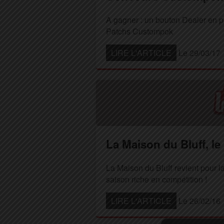
A gagner : un bouton Dealer en ple
Patchs Custompok
LIRE L'ARTICLE
Le 29/03/17
La Maison du Bluff, le 
La Maison du Bluff revient pour 
saison riche en compétition !
LIRE L'ARTICLE
Le 26/02/16