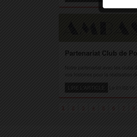
Partenariat Club de 
Notre partenariat avec les clubs
vos histoires pour la réalisation 
LIRE L'ARTICLE
Le 01/02/16
2
3
4
5
6
7
8
1