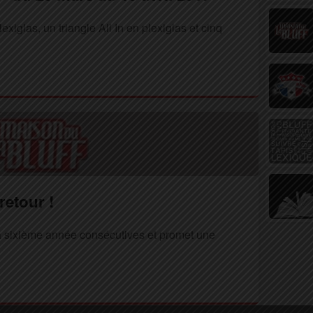
xiglas, un triangle All In en plexiglas et cinq
retour !
la sixième année consécutives et promet une