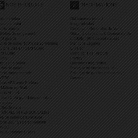
NOS PRODUITS
INFORMATIONS
pis de poker
Qui sommes nous ?
utons dealer
Infographistes
tons bounty
Conditions Générales de Vente
llettes de rangement
Gabarits des jetons & commande de
rd guards
produits 100% personnalisés
tons de poker 100% personnalisés
Mentions Légales
utons Dealer / Card Guard
Livraison
rd Guard
Conditions de Retours
unty
Privacy
aques de poker
Questions fréquentes
rtes de poker
Politique de confidentialité
tons promotionnels
Politique de gestion des cookies
IVERS
Contact
tons ABS avec Stickers
 Maison du Bluff
tons ALL IN
aler / Card guard personnalisé
rte clés
rtes de visite
TON ALL IN PERSONNALISé
pis de poker personnalisé
tons Bountys personnalisés
ONGS
NGS personnalisées