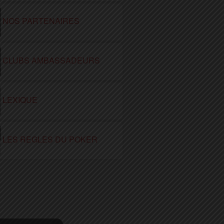
NOS PARTENAIRES
CLUBS AMBASSADEURS
LEXIQUE
LES REGLES DU POKER