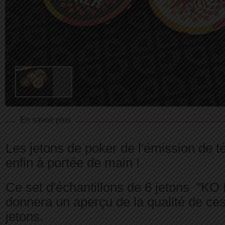
En savoir plus
Les jetons de poker de l'émission de t
enfin à portée de main !
Ce set d'échantillons de 6 jetons "KO
donnera un aperçu de la qualité de ce
jetons.