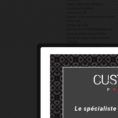
Jetons ABS avec Stickers
La Maison du Bluff
Jetons ALL IN
Dealer / Card guard personnalisé
Porte clés
Cartes de visite
JETON ALL IN PERSONNALISé
tapis de poker personnalisé
Jetons Bountys personnalisés
TONGS
TONGS personnalisées
WEBBBY : cr